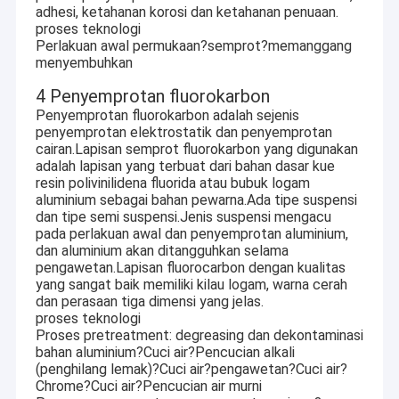
adhesi, ketahanan korosi dan ketahanan penuaan.
proses teknologi
Perlakuan awal permukaan?semprot?memanggang
menyembuhkan
4 Penyemprotan fluorokarbon
Penyemprotan fluorokarbon adalah sejenis
penyemprotan elektrostatik dan penyemprotan
cairan.Lapisan semprot fluorokarbon yang digunakan
adalah lapisan yang terbuat dari bahan dasar kue
resin polivinilidena fluorida atau bubuk logam
aluminium sebagai bahan pewarna.Ada tipe suspensi
dan tipe semi suspensi.Jenis suspensi mengacu
pada perlakuan awal dan penyemprotan aluminium,
dan aluminium akan ditangguhkan selama
pengawetan.Lapisan fluorocarbon dengan kualitas
yang sangat baik memiliki kilau logam, warna cerah
Rumah
dan perasaan tiga dimensi yang jelas.
proses teknologi
Foshan Dolphin Metal Products Co., LTD
Proses pretreatment: degreasing dan dekontaminasi
Produk
bahan aluminium?Cuci air?Pencucian alkali
(penghilang lemak)?Cuci air?pengawetan?Cuci air?
Foshan Dolphin Metal Porducts Co, LTD terletak di
Tentang kami
Chrome?Cuci air?Pencucian air murni
Foshan, Guangdong. Kami memiliki dua pabrik manufaktur,