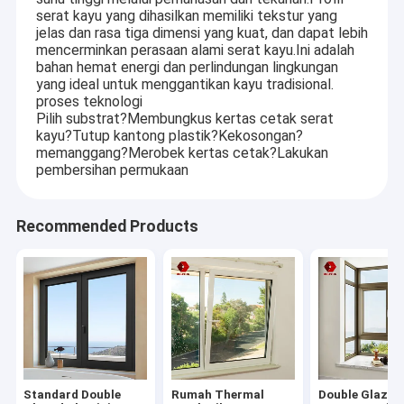
Pintu Aluminium Casement
serat kayu yang dihasilkan memiliki tekstur yang
jelas dan rasa tiga dimensi yang kuat, dan dapat lebih
mencerminkan perasaan alami serat kayu.Ini adalah
Pintu Lipat Aluminium
bahan hemat energi dan perlindungan lingkungan
yang ideal untuk menggantikan kayu tradisional.
Profil Aluminium Konservatori
proses teknologi
Pilih substrat?Membungkus kertas cetak serat
Profil Tabung Aluminium
kayu?Tutup kantong plastik?Kekosongan?
memanggang?Merobek kertas cetak?Lakukan
pembersihan permukaan
Profil Dekoratif Aluminium
Tim penjualan utama berada di
Guangdong, Cina.Kami memiliki
Penutup Profil Aluminium
Tim
Recommended Products
sekelompok karyawan muda dan
Penjualan
Profil Dinding Tirai
antusias untuk memberikan layanan
Profesional
terbaik kami
.
Jendela Geser Bingkai Aluminium
Terletak di Vietnam.Kami juga memiliki
Jendela Tingkap Aluminium
merek kami sendiri di Vietnam yang
Kantor
disebut 'WISDOM'.Perusahaan telah
Luar
berdiri selama lebih dari 8 tahun,
Negeri
Standard Double
Rumah Thermal
Double Glazed 
memproduksi jendela & pintu.