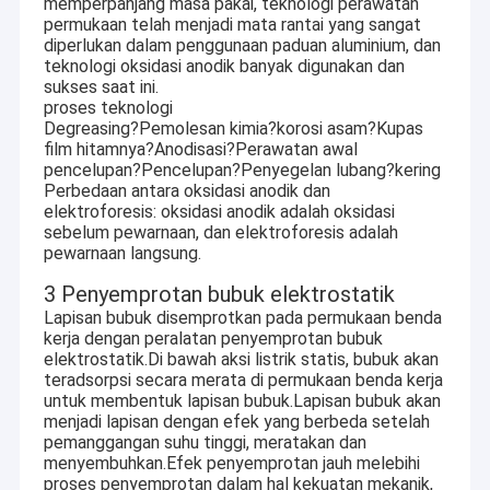
memperpanjang masa pakai, teknologi perawatan
permukaan telah menjadi mata rantai yang sangat
diperlukan dalam penggunaan paduan aluminium, dan
teknologi oksidasi anodik banyak digunakan dan
sukses saat ini.
proses teknologi
Degreasing?Pemolesan kimia?korosi asam?Kupas
film hitamnya?Anodisasi?Perawatan awal
pencelupan?Pencelupan?Penyegelan lubang?kering
Perbedaan antara oksidasi anodik dan
elektroforesis: oksidasi anodik adalah oksidasi
sebelum pewarnaan, dan elektroforesis adalah
pewarnaan langsung.
3 Penyemprotan bubuk elektrostatik
Lapisan bubuk disemprotkan pada permukaan benda
kerja dengan peralatan penyemprotan bubuk
elektrostatik.Di bawah aksi listrik statis, bubuk akan
teradsorpsi secara merata di permukaan benda kerja
untuk membentuk lapisan bubuk.Lapisan bubuk akan
menjadi lapisan dengan efek yang berbeda setelah
pemanggangan suhu tinggi, meratakan dan
menyembuhkan.Efek penyemprotan jauh melebihi
proses penyemprotan dalam hal kekuatan mekanik,