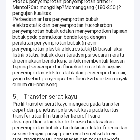
Proses penyemprotan: penyemprotan primer?
satu di Cina dan satu di Vietnam.Dengan 20 jalur produksi
Tur Pabrik
Mantel?Cat mengkilap?Memanggang (180-250 )?
ekstrusi dan berbagai peralatan perawatan permukaan,
pengujian kualitas
seperti anodizing, powder coating, fluorocarbon coating,
Perbedaan antara penyemprotan bubuk
Kontrol kualitas
elektroforesis dan transfer serat kayu, output bulanan
elektrostatik dan penyemprotan fluorokarbon:
kami dapat mencapai 6000 ton.Selain itu, kami selalu
penyemprotan bubuk adalah menyemprotkan lapisan
Hubungi kami
mematuhi ketulusan dan menjamin kualitas.Dengan
bubuk pada permukaan benda kerja dengan
pengembangan tim dan peningkatan teknik, kami sangat
peralatan penyemprotan bubuk (mesin
percaya bahwa kami dapat membangun hubungan yang
Permintaan Penawaran
penyemprotan plastik elektrostatik).Di bawah aksi
baik dan jangka panjang dengan mitra dari berbagai daerah.
listrik statis, bubuk akan teradsorpsi secara merata
di permukaan benda kerja untuk membentuk lapisan
tepung.Penyemprotan fluorokarbon adalah sejenis
penyemprotan elektrostatik dan penyemprotan cair,
Selain itu, perusahaan memiliki tim yang profesional dan
Profil Aluminium Extruded
yang disebut penyemprotan fluorokarbon dan minyak
bertanggung jawab untuk membantu pelanggan
curium di Hong Kong.
kami.Semua proses divisualisasikan selama urutan
Profil Jendela Aluminium
ketiga.Sebelum memuat, kami memiliki inspektur kualitas
5、 Transfer serat kayu
untuk memeriksa produk.Setelah pesanan, staf purna jual
Profil Jendela Tingkap
Profil transfer serat kayu mengacu pada transfer
akan meminta umpan balik.Kami selalu berpegang pada
cepat dan penetrasi pola serat kayu pada kertas
konsep bahwa pelanggan adalah teman dan guru.Setiap
transfer atau film transfer ke profil yang
Profil Jendela Geser Aluminium
umpan balik adalah kesempatan untuk belajar dan
disemprotkan atau elektroforesis berdasarkan
tumbuh.Dengan perkembangan tahun-tahun ini, Dolphin Co.,
penyemprotan bubuk atau lukisan elektroforesis dan
Profil Pintu Geser Aluminium
LTD akan ditingkatkan dan diperluas lebih lanjut.
sesuai dengan prinsip penetrasi termal sublimasi
suhu tinggi melalui pemanasan dan tekanan.Profil