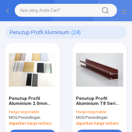
Penutup Profil Aluminium
(24)
Penutup Profil
Penutup Profil
Aluminium 2.0mm
Aluminium T8 Seri
untuk Jendela
6000
Harga:
negotiable
Harga:
negotiable
Tingkap
MOQ:
Perundingan
MOQ:
Perundingan
dapatkan harga terbaru
dapatkan harga terbaru